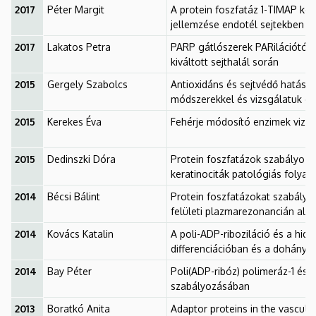
2017
Péter Margit
A protein foszfatáz 1-TIMAP ko
jellemzése endotél sejtekben
2017
Lakatos Petra
PARP gátlószerek PARilációtól 
kiváltott sejthalál során
2015
Gergely Szabolcs
Antioxidáns és sejtvédő hatás
módszerekkel és vizsgálatuk e
2015
Kerekes Éva
Fehérje módosító enzimek vizsg
2015
Dedinszki Dóra
Protein foszfatázok szabályozó
keratinociták patológiás folya
2014
Bécsi Bálint
Protein foszfatázokat szabály
felületi plazmarezonancián alap
2014
Kovács Katalin
A poli-ADP-riboziláció és a hi
differenciációban és a dohányfü
2014
Bay Péter
Poli(ADP-ribóz) polimeráz-1 és 
szabályozásában
2013
Boratkó Anita
Adaptor proteins in the vascula