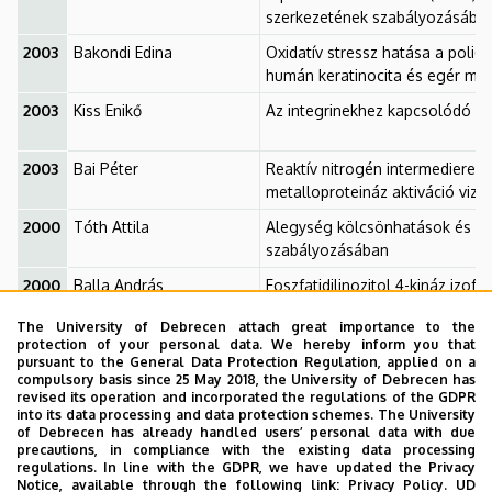
szerkezetének szabályozásába
2003
Bakondi Edina
Oxidatív stressz hatása a poli
humán keratinocita és egér ma
2003
Kiss Enikő
Az integrinekhez kapcsolódó ki
2003
Bai Péter
Reaktív nitrogén intermedierek á
metalloproteináz aktiváció vizsgá
2000
Tóth Attila
Alegység kölcsönhatások és fosz
szabályozásában
2000
Balla András
Foszfatidilinozitol 4-kináz izo
The University of Debrecen attach great importance to the
2000
Vissi Emese
Lucerna és gomba Ser/Thr speci
protection of your personal data. We hereby inform you that
pursuant to the General Data Protection Regulation, applied on a
biológiai jellemzése
compulsory basis since 25 May 2018, the University of Debrecen has
revised its operation and incorporated the regulations of the GDPR
1999
Zeke Tamás
Ser/Thr specifikus protein fos
into its data processing and data protection schemes. The University
of Debrecen has already handled users’ personal data with due
precautions, in compliance with the existing data processing
1998
Murányi Andrea
Protein foszfatáz 1 és 2A szer
regulations. In line with the GDPR, we have updated the Privacy
Notice, available through the following link:
Privacy Policy.
UD