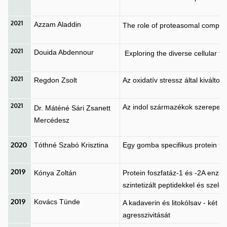
2021
Azzam Aladdin
The role of proteasomal complex
2021
Douida Abdennour
Exploring the diverse cellular f
2021
Regdon Zsolt
Az oxidatív stressz által kiváltot
2021
Az indol származékok szerepe 
Dr. Máténé Sári Zsanett
Mercédesz
2020
Tóthné Szabó Krisztina
Egy gomba specifikus protein fos
2019
Kónya Zoltán
Protein foszfatáz-1 és -2A enzi
szintetizált peptidekkel és szele
2019
Kovács Tünde
A kadaverin és litokólsav - két 
agresszivitását