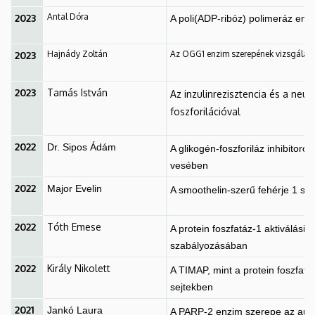
Antal Dóra
2023
A poli(ADP-ribóz) polimeráz en
Hajnády Zoltán
Az OGG1 enzim szerepének vizsgálata
2023
2023
Tamás István
Az inzulinrezisztencia és a neu
foszforilációval
2022
Dr. Sipos Ádám
A glikogén-foszforiláz inhibitoro
vesében
2022
Major Evelin
A smoothelin-szerű fehérje 1 sz
2022
Tóth Emese
A protein foszfatáz-1 aktiválási
szabályozásában
2022
Király Nikolett
A TIMAP, mint a protein foszfatá
sejtekben
2021
Jankó Laura
A PARP-2 enzim szerepe az auto