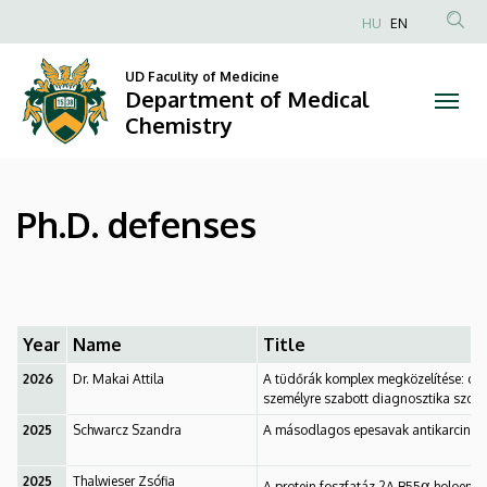
Ph.D.
Skip
HU
EN
to
Anonim
defenses
main
Felhasználói
UD Faculity of Medicine
content
Department of Medical
|
fiók
Chemistry
menüje
Department
of
Ph.D. defenses
Medical
Chemistry
Year
Name
Title
2026
Dr. Makai Attila
A tüdőrák komplex megközelítése: onk
személyre szabott diagnosztika szol
2025
Schwarcz Szandra
A másodlagos epesavak antikarcinog
2025
Thalwieser Zsófia
α
A protein foszfatáz 2A B55
holoenzi