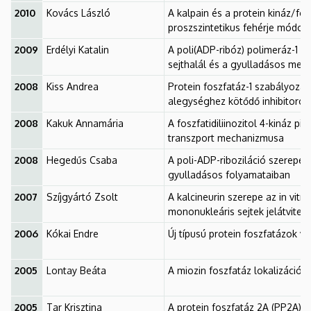
2010
Kovács László
A kalpain és a protein kináz/fo
proszszintetikus fehérje módos
2009
Erdélyi Katalin
A poli(ADP-ribóz) polimeráz-1 é
sejthalál és a gyulladásos med
2008
Kiss Andrea
Protein foszfatáz-1 szabályozása
alegységhez kötődő inhibitorok
2008
Kakuk Annamária
A foszfatidiliinozitol 4-kináz p
transzport mechanizmusa
2008
Hegedűs Csaba
A poli-ADP-riboziláció szerepe 
gyulladásos folyamataiban
2007
Szíjgyártó Zsolt
A kalcineurin szerepe az in vit
mononukleáris sejtek jelátvitel
2006
Kókai Endre
Új típusú protein foszfatázok 
2005
Lontay Beáta
A miozin foszfatáz lokalizáció
2005
Tar Krisztina
A protein foszfatáz 2A (PP2A) s