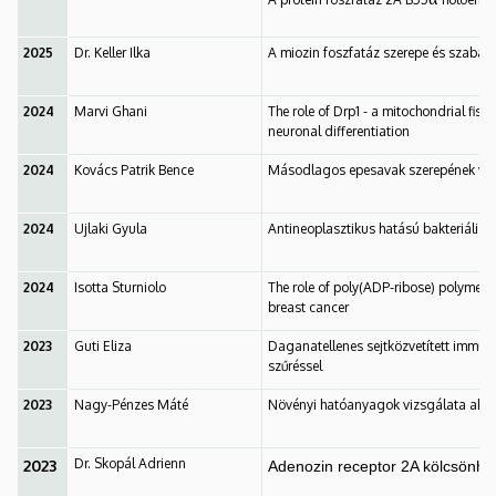
2025
Dr. Keller Ilka
A miozin foszfatáz szerepe és szabály
2024
Marvi Ghani
The role of Drp1 - a mitochondrial fis
neuronal differentiation
2024
Kovács Patrik Bence
Másodlagos epesavak szerepének viz
2024
Ujlaki Gyula
Antineoplasztikus hatású bakteriális
2024
Isotta Sturniolo
The role of poly(ADP-ribose) polymer
breast cancer
2023
Guti Eliza
Daganatellenes sejtközvetített immu
szűréssel
2023
Nagy-Pénzes Máté
Növényi hatóanyagok vizsgálata akut
Dr. Skopál Adrienn
2023
Adenozin receptor 2A kölcsönható