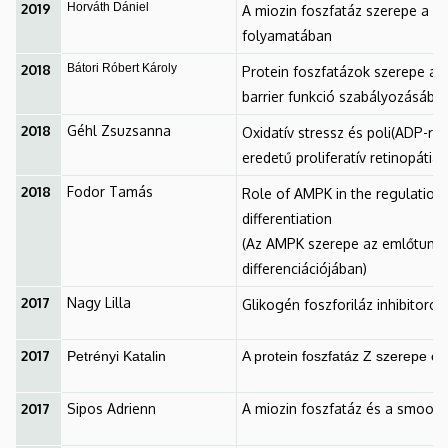
2019
Horváth Dániel
A miozin foszfatáz szerepe a s
folyamatában
2018
Bátori Róbert Károly
Protein foszfatázok szerepe az 
barrier funkció szabályozásába
2018
Géhl Zsuzsanna
Oxidatív stressz és poli(ADP-r
eredetű proliferatív retinopátiá
2018
Fodor Tamás
Role of AMPK in the regulation
differentiation
(Az AMPK szerepe az emlőtumor
differenciációjában)
2017
Nagy Lilla
Glikogén foszforiláz inhibitoro
2017
Petrényi Katalin
A protein foszfatáz Z szerepe é
2017
Sipos Adrienn
A miozin foszfatáz és a smoothe