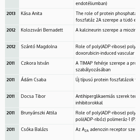
endotéliumban)
2013
Kása Anita
The role of protein phosphatase 
foszfatáz 2A szerepe a tüdő en
2012
Kolozsvári Bernadett
A kalcineurin szerepe a miozin 
2012
Szántó Magdolna
Role of poly(ADP-ribose) polym
doxorubicin-induced vascular 
2011
Czikora István
A TIMAP fehérje szerepe a prote
szabályozásában
2011
Ádám Csaba
Új típusú protein foszfatázok v
2011
Docsa Tibor
Antihiperglikaemiás szerek terv
inhibitorokkal
2011
Brunyánszki Attila
Role of poly(ADP-ribose) polymer
poli(ADP-ribóz) polimeráz-1 (PA
2011
Csóka Balázs
Az A
adenozin receptor szerep
2A