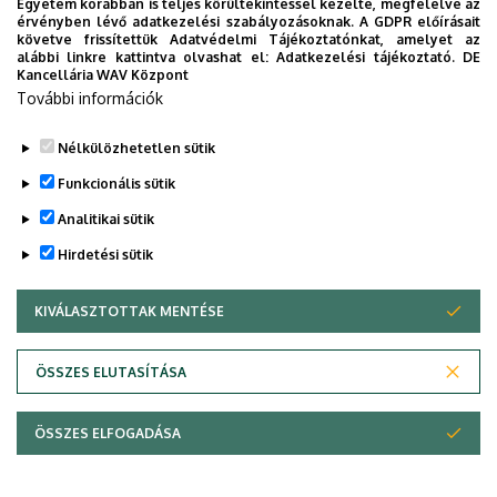
Egyetem korábban is teljes körültekintéssel kezelte, megfelelve az
érvényben lévő adatkezelési szabályozásoknak. A GDPR előírásait
követve frissítettük Adatvédelmi Tájékoztatónkat, amelyet az
alábbi linkre kattintva olvashat el:
Adatkezelési tájékoztató.
DE
Kancellária WAV Központ
További információk
Nélkülözhetetlen sütik
Funkcionális sütik
Analitikai sütik
Hirdetési sütik
KIVÁLASZTOTTAK MENTÉSE
WITHDRAW CONSENT
Adatvédelem
Adatvédelem
ÖSSZES ELUTASÍTÁSA
Technikai információk
ÖSSZES ELFOGADÁSA
Szerzői jog © 2026 Unideb