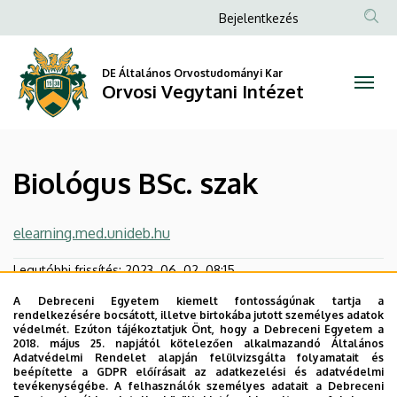
Biológus
Ugrás
Anonim
Bejelentkezés
a
Felhasználói
BSc.
tartalomra
fiók
DE Általános Orvostudományi Kar
szak
Orvosi Vegytani Intézet
menüje
|
Orvosi
Biológus BSc. szak
Vegytani
Intézet
elearning.med.unideb.hu
Legutóbbi frissítés:
2023. 06. 02. 08:15
A Debreceni Egyetem kiemelt fontosságúnak tartja a
rendelkezésére bocsátott, illetve birtokába jutott személyes adatok
védelmét. Ezúton tájékoztatjuk Önt, hogy a Debreceni Egyetem a
2018. május 25. napjától kötelezően alkalmazandó Általános
Adatvédelmi Rendelet alapján felülvizsgálta folyamatait és
beépítette a GDPR előírásait az adatkezelési és adatvédelmi
tevékenységébe. A felhasználók személyes adatait a Debreceni