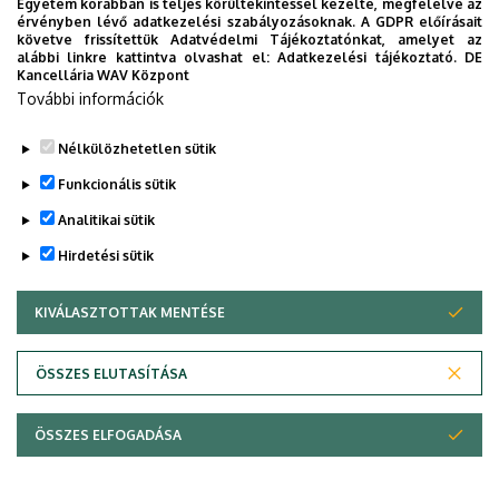
Egyetem korábban is teljes körültekintéssel kezelte, megfelelve az
érvényben lévő adatkezelési szabályozásoknak. A GDPR előírásait
követve frissítettük Adatvédelmi Tájékoztatónkat, amelyet az
alábbi linkre kattintva olvashat el:
Adatkezelési tájékoztató.
DE
Kancellária WAV Központ
További információk
Nélkülözhetetlen sütik
Funkcionális sütik
Analitikai sütik
Hirdetési sütik
KIVÁLASZTOTTAK MENTÉSE
WITHDRAW CONSENT
Adatvédelem
Adatvédelem
ÖSSZES ELUTASÍTÁSA
Technikai információk
ÖSSZES ELFOGADÁSA
Szerzői jog © 2026 Unideb