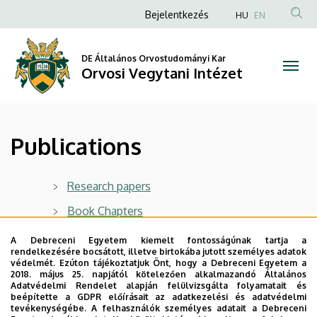
Publications
Ugrás
Anonim
Bejelentkezés
HU
EN
a
Felhasználói
|
tartalomra
fiók
DE Általános Orvostudományi Kar
Orvosi
Orvosi Vegytani Intézet
menüje
Vegytani
Intézet
Publications
Research papers
Book Chapters
Dissertations
A Debreceni Egyetem kiemelt fontosságúnak tartja a
rendelkezésére bocsátott, illetve birtokába jutott személyes adatok
védelmét. Ezúton tájékoztatjuk Önt, hogy a Debreceni Egyetem a
2018. május 25. napjától kötelezően alkalmazandó Általános
Legutóbbi frissítés:
2023. 05. 08. 10:22
Adatvédelmi Rendelet alapján felülvizsgálta folyamatait és
beépítette a GDPR előírásait az adatkezelési és adatvédelmi
tevékenységébe. A felhasználók személyes adatait a Debreceni