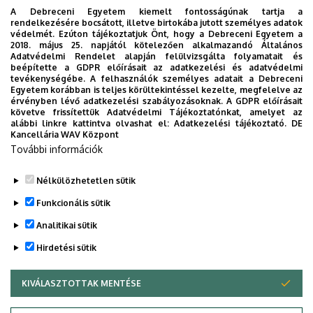
A Debreceni Egyetem kiemelt fontosságúnak tartja a
Térkép
rendelkezésére bocsátott, illetve birtokába jutott személyes adatok
védelmét. Ezúton tájékoztatjuk Önt, hogy a Debreceni Egyetem a
2018. május 25. napjától kötelezően alkalmazandó Általános
Adatvédelmi Rendelet alapján felülvizsgálta folyamatait és
Számlázási cím:
beépítette a GDPR előírásait az adatkezelési és adatvédelmi
tevékenységébe. A felhasználók személyes adatait a Debreceni
Debreceni Egyetem
Egyetem korábban is teljes körültekintéssel kezelte, megfelelve az
érvényben lévő adatkezelési szabályozásoknak. A GDPR előírásait
4032 Debrecen, Egyetem tér 1.
követve frissítettük Adatvédelmi Tájékoztatónkat, amelyet az
alábbi linkre kattintva olvashat el:
Adatkezelési tájékoztató.
DE
Kancellária WAV Központ
Csoport adóazonosító szám:
17782218-5-09
További információk
Közösségi adószám: HU17782218
Nélkülözhetetlen sütik
Legutóbbi frissítés:
2023. 05. 31. 15:20
Funkcionális sütik
Analitikai sütik
Hirdetési sütik
KIVÁLASZTOTTAK MENTÉSE
WITHDRAW CONSENT