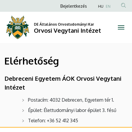
Elérhetőség
Ugrás
Anonim
Bejelentkezés
HU
EN
a
Felhasználói
|
tartalomra
fiók
DE Általános Orvostudományi Kar
Orvosi
Orvosi Vegytani Intézet
menüje
Vegytani
Intézet
Elérhetőség
Debreceni Egyetem ÁOK Orvosi Vegytani
Intézet
Postacím: 4032 Debrecen, Egyetem tér 1.
Épület: Élettudományi labor épület 3. fésű
Telefon: +36 52 412 345
E-mail:
medchem@med.unideb.hu