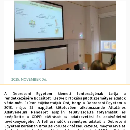
2025. NOVEMBER 06.
Mikó Edit sikeres habilitációja
A Debreceni Egyetem kiemelt fontosságúnak tartja a
Mikó Edit sikeresen habilitált
rendelkezésére bocsátott, illetve birtokába jutott személyes adatok
védelmét. Ezúton tájékoztatjuk Önt, hogy a Debreceni Egyetem a
2018. május 25. napjától kötelezően alkalmazandó Általános
TOVÁBB
Adatvédelmi Rendelet alapján felülvizsgálta folyamatait és
beépítette a GDPR előírásait az adatkezelési és adatvédelmi
tevékenységébe. A felhasználók személyes adatait a Debreceni
Egyetem korábban is teljes körültekintéssel kezelte, megfelelve az