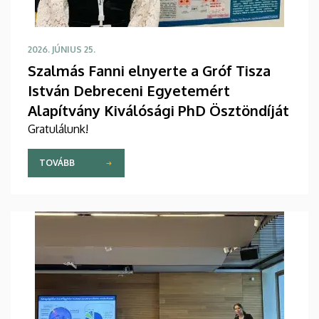
2026. JÚNIUS 25.
Szalmás Fanni elnyerte a Gróf Tisza
István Debreceni Egyetemért
Alapítvány Kiválósági PhD Ösztöndíját
Gratulálunk!
TOVÁBB