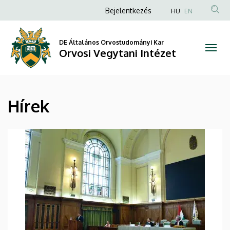
Hírek
Ugrás
Anonim
Bejelentkezés
HU
EN
a
Felhasználói
|
tartalomra
fiók
DE Általános Orvostudományi Kar
Orvosi
Orvosi Vegytani Intézet
menüje
Vegytani
Intézet
Hírek