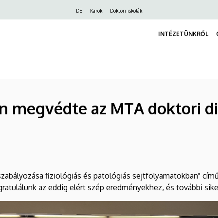
Felső
DE
Karok
Doktori iskolák
navigáció
INTÉZETÜNKRŐL
n megvédte az MTA doktori di
szabályozása fiziológiás és patológiás sejtfolyamatokban" cím
l gratulálunk az eddig elért szép eredményekhez, és további sik