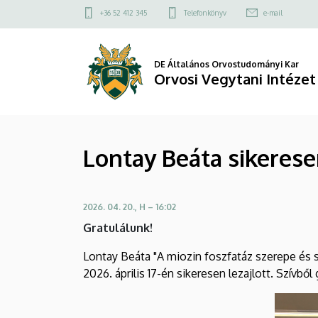
Lontay
Ugrás
Felső
+36 52 412 345
Telefonkönyv
e-mail
a
kapcsolat
Beáta
tartalomra
menü
sikeresen
DE Általános Orvostudományi Kar
Orvosi Vegytani Intézet
megvédte
az
Lontay Beáta sikerese
MTA
doktori
2026. 04. 20., H – 16:02
disszertációját
Gratulálunk!
|
Lontay Beáta "A miozin foszfatáz szerepe és 
Orvosi
2026. április 17-én sikeresen lezajlott. Szívbő
Vegytani