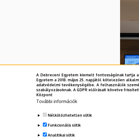
Intézet
A Debreceni Egyetem kiemelt fontosságúnak tartja a
Egyetem a 2018. május 25. napjától kötelezően alkalm
adatvédelmi tevékenységébe. A felhasználók személ
szabályozásoknak. A GDPR előírásait követve frissítet
Központ
További információk
Nélkülözhetetlen sütik
Funkcionális sütik
Analitikai sütik
Legutóbbi frissítés:
2026. 04. 21. 10:53