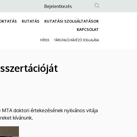
Anonim
Bejelentkezés
Felhasználói
OKTATÁS
KUTATÁS
KUTATÁSI SZOLGÁLTATÁSOK
fiók
Fő
KAPCSOLAT
menüje
navigáció
HÍREK
TÁRGYALÓ/KÁVÉZÓ FOGLALÁSA
Másodlagos
navigáció
sszertációját
ű MTA doktori értekezésének nyilvános vitája
ereket kívánunk.