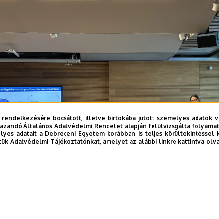
 rendelkezésére bocsátott, illetve birtokába jutott személyes adatok v
azandó Általános Adatvédelmi Rendelet alapján felülvizsgálta folyamata
yes adatait a Debreceni Egyetem korábban is teljes körültekintéssel 
tük Adatvédelmi Tájékoztatónkat, amelyet az alábbi linkre kattintva olv