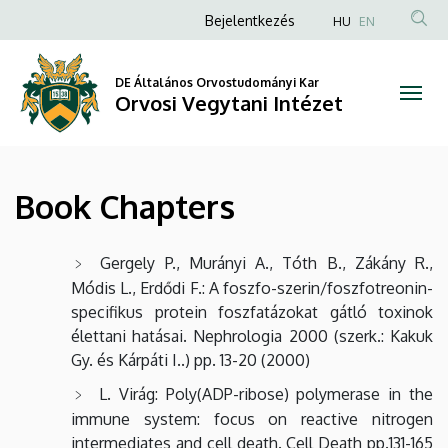
Book
Ugrás
Anonim
Bejelentkezés
HU
EN
a
Felhasználói
Chapters
tartalomra
fiók
DE Általános Orvostudományi Kar
|
Orvosi Vegytani Intézet
menüje
Orvosi
Vegytani
Book Chapters
Intézet
Gergely P., Murányi A., Tóth B., Zákány R.,
Módis L., Erdődi F.: A foszfo-szerin/foszfotreonin-
specifikus protein foszfatázokat gátló toxinok
élettani hatásai. Nephrologia 2000 (szerk.: Kakuk
Gy. és Kárpáti I..) pp. 13-20 (2000)
L. Virág: Poly(ADP-ribose) polymerase in the
immune system: focus on reactive nitrogen
intermediates and cell death. Cell Death pp.131-165