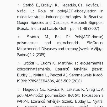
Szabó, É., Erdélyi, K., Hegedűs, Cs., Kovács, I.,
Virág, L.: Role of poly(ADP-ribosyl)ation in
oxidative stress-induced pathologies. In Reactive
Oxigen Species and
Diseases, Research Signpost
(Kerala, India) ed Laszlo Goth pp , 31-49 (2007)
Szántó, M., Bai, P.: Poly(ADP-ribose)
polymerases and mitochondria. SMGroup:
Mitochondrial Diseases and therapy (szerk: V.Vijaya
Padma) 1-9 (2015)
Erdődi F., Liliom K., Martinek T.: Jelölésmentes
kölcsönhatásmérés. Ezerarcú fehérjék (szerk.:
Buday L., Nyitrai L., Perczel A.),
Semmelweis Kiadó,
I
SBN
: 9789633314586, 485-509 (2018)
Hegedűs Cs., Kovács K., Lakatos P., Virág L.: A
poli(ADP-ribóz) polimerázok (PARP): fókuszban a
PARP-1.
Ezerarcú fehérjék (szerk.: Buday L., Nyitrai