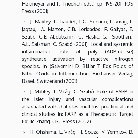
Heilmeyer and P. Friedrich eds.) pp. 195-201, IOS
Press (2001)
J. Mabley, L. Liaudet, F.G. Soriano, L. Virág, P.
Jagtap, A. Marton, C.B. Lorigados, F. Gallyas, E.
Szabo, G.E. Abdulkarim, G. Hasko, G.J. Southan,
A.L. Salzman, C. Szabó (2001) Local and systemic
inflammation: role of poly (ADP-ribose)
synthetase activation by reactive nitrogen
species. In (Salvemini D, Billiar T Ed): Roles of
Nitric Oxide in Inflammation. Birkhauser Verlag,
Basel, Switzerland (2001)
J. Mabley, L. Virág, C. Szabó: Role of PARP in
the islet injury and vascular complications
associated with diabetes mellitus: preclinical and
clinical studies In: PARP as a Therapeutic Target
Ed: Jie Zhang. CRC Press (2002)
H. Ohshima, L. Virág, H. Souza, V. Yermilov, B.