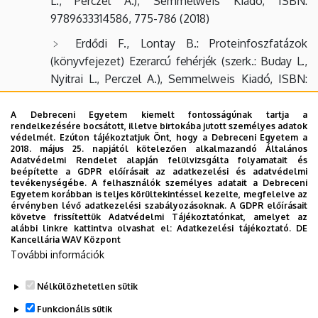
L., Perczel A.),
Semmelweis Kiadó, I
SBN
:
9789633314586, 775-786 (2018)
Erdődi F., Lontay B.: Proteinfoszfatázok
(könyvfejezet)
Ezerarcú fehérjék (szerk.: Buday L.,
Nyitrai L., Perczel A.),
Semmelweis Kiadó, I
SBN
:
9789633314586, 787-802 (2018)
A Debreceni Egyetem kiemelt fontosságúnak tartja a
Kovács, T., Mikó, E., Ujlaki, Gy., Sári, Zs., Bai, P.:
rendelkezésére bocsátott, illetve birtokába jutott személyes adatok
The microbiome as a component of the tumor
védelmét. Ezúton tájékoztatjuk Önt, hogy a Debreceni Egyetem a
2018. május 25. napjától kötelezően alkalmazandó Általános
microenvironment. Birbrair, A. (ed.): Tumor
Adatvédelmi Rendelet alapján felülvizsgálta folyamatait és
beépítette a GDPR előírásait az adatkezelési és adatvédelmi
Microenvironment, Advances in Experimental
tevékenységébe. A felhasználók személyes adatait a Debreceni
Medicine and Biology 1225, Springer Nature
Egyetem korábban is teljes körültekintéssel kezelte, megfelelve az
érvényben lévő adatkezelési szabályozásoknak. A GDPR előírásait
Switzerland AG 2020, Chapter 10, 137-153 (2020)
követve frissítettük Adatvédelmi Tájékoztatónkat, amelyet az
alábbi linkre kattintva olvashat el:
Adatkezelési tájékoztató.
DE
Kancellária WAV Központ
További információk
Nélkülözhetetlen sütik
Legutóbbi frissítés:
2023. 05. 08. 10:22
Funkcionális sütik