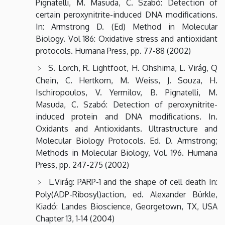
Pignatelli, M. Masuda, C. Szabó: Detection of
certain peroxynitrite-induced DNA modifications.
In: Armstrong D. (Ed) Method in Molecular
Biology. Vol 186: Oxidative stress and antioxidant
protocols. Humana Press, pp. 77-88 (2002)
S. Lorch, R. Lightfoot, H. Ohshima, L. Virág, Q
Chein, C. Hertkorn, M. Weiss, J. Souza, H.
Ischiropoulos, V. Yermilov, B. Pignatelli, M.
Masuda, C. Szabó: Detection of peroxynitrite-
induced protein and DNA modifications. In.
Oxidants and Antioxidants. Ultrastructure and
Molecular Biology Protocols. Ed. D. Armstrong;
Methods in Molecular Biology, Vol. 196. Humana
Press, pp. 247-275 (2002)
L.Virág: PARP-1 and the shape of cell death In:
Poly(ADP-Ribosyl)action, ed. Alexander Bürkle,
Kiadó: Landes Bioscience, Georgetown, TX, USA
Chapter 13, 1-14 (2004)