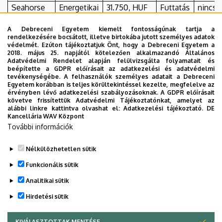
Seahorse
Energetikai
31.750, HUF
Futtatás
nincs
XF96
mérés
A Debreceni Egyetem kiemelt fontosságúnak tartja a
Oroboros
Energetikai
31.750,-HUF
Futtatás
nincs
rendelkezésére bocsátott, illetve birtokába jutott személyes adatok
védelmét. Ezúton tájékoztatjuk Önt, hogy a Debreceni Egyetem a
2k
mérés
2018. május 25. napjától kötelezően alkalmazandó Általános
Adatvédelmi Rendelet alapján felülvizsgálta folyamatait és
Energetikai
western
megegyezés
beépítette a GDPR előírásait az adatkezelési és adatvédelmi
tevékenységébe. A felhasználók személyes adatait a Debreceni
rendszer
blot
szerint
Egyetem korábban is teljes körültekintéssel kezelte, megfelelve az
érvényben lévő adatkezelési szabályozásoknak. A GDPR előírásait
Energetikai
RT-qPCR
megegyezés
követve frissítettük Adatvédelmi Tájékoztatónkat, amelyet az
alábbi linkre kattintva olvashat el:
Adatkezelési tájékoztató.
DE
rendszer
szerint
Kancellária WAV Központ
További információk
Nélkülözhetetlen sütik
Legutóbbi frissítés:
2024. 02. 23. 14:25
Funkcionális sütik
Analitikai sütik
Hirdetési sütik
KIVÁLASZTOTTAK MENTÉSE
WITHDRAW CONSENT