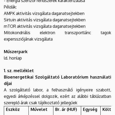
- Energia szenzor rendszerek karakterizálása
Példák:
AMPK aktivitás vizsgálata daganatsejtekben
Sirtuin aktivitás vizsgálata daganatsejtekben
mTOR aktivitás vizsgálata daganatsejtekben
Mitokondriális elektron transzportlánc tagok
experssziójának vizsgálata
Műszerpark
ld. honlap
1. sz. melléklet
Bioenergetikai Szolgáltató Laboratórium használati
díjai
A szolgáltató labor, a felhasználó igényeire szabott,
egyedi árképzéssel dolgozik, ezért az alábbi táblázatban
szereplő árak csak tájékoztató jellegűek
Eszköz
Művelet
Br. ár (HUF)
Egység
Költs