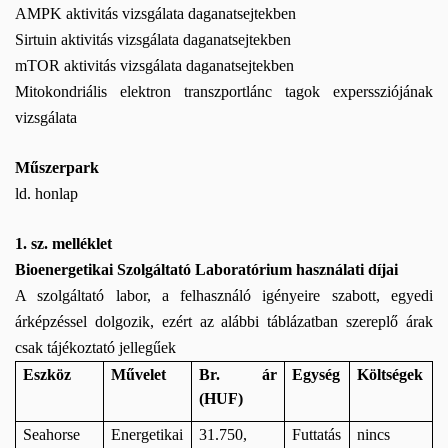
AMPK aktivitás vizsgálata daganatsejtekben
Sirtuin aktivitás vizsgálata daganatsejtekben
mTOR aktivitás vizsgálata daganatsejtekben
Mitokondriális elektron transzportlánc tagok experssziójának
vizsgálata
Műszerpark
ld. honlap
1. sz. melléklet
Bioenergetikai Szolgáltató Laboratórium használati díjai
A szolgáltató labor, a felhasználó igényeire szabott, egyedi
árképzéssel dolgozik, ezért az alábbi táblázatban szereplő árak
csak tájékoztató jellegűek
Eszköz
Művelet
Br. ár
Egység
Költségek
(HUF)
Seahorse
Energetikai
31.750,
Futtatás
nincs