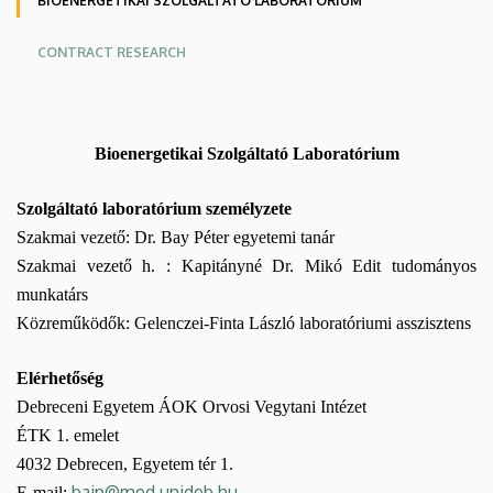
BIOENERGETIKAI SZOLGÁLTATÓ LABORATÓRIUM
CONTRACT RESEARCH
Bioenergetikai
Szolgáltató Laboratórium
Szolgáltató laboratórium személyzete
Szakmai vezető: Dr. Bay Péter egyetemi tanár
Szakmai vezető h. : Kapitányné Dr. Mikó Edit tudományos
munkatárs
Közreműködők: Gelenczei-Finta László laboratóriumi asszisztens
Elérhetőség
Debreceni Egyetem ÁOK Orvosi Vegytani Intézet
ÉTK 1. emelet
4032 Debrecen, Egyetem tér 1.
baip@med.unideb.hu
E-mail: