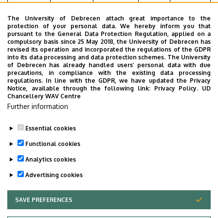
XF96
mérés
HUF
The University of Debrecen attach great importance to the
Oroboros
Energetikai
31.750,-
Futtatás
nincs
protection of your personal data. We hereby inform you that
2k
mérés
HUF
pursuant to the General Data Protection Regulation, applied on a
compulsory basis since 25 May 2018, the University of Debrecen has
revised its operation and incorporated the regulations of the GDPR
Energetikai
western
megegyezés
into its data processing and data protection schemes. The University
rendszer
blot
szerint
of Debrecen has already handled users’ personal data with due
precautions, in compliance with the existing data processing
Energetikai
RT-qPCR
megegyezés
regulations. In line with the GDPR, we have updated the Privacy
Notice, available through the following link:
Privacy Policy.
UD
rendszer
szerint
Chancellery WAV Centre
Further information
Essential cookies
Last update:
2024. 02. 23. 13:15
Functional cookies
Analytics cookies
Advertising cookies
SAVE PREFERENCES
WITHDRAW CONSENT