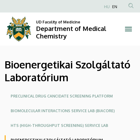
Bioenergetikai
Skip
HU
EN
to
Anonim
Szolgáltató
main
Felhasználói
UD Faculity of Medicine
content
Department of Medical
Laboratórium
fiók
Chemistry
menüje
|
Department
Bioenergetikai Szolgáltató
of
Laboratórium
Medical
Chemistry
Oldalmenü
PRECLINICAL DRUG CANCIDATE SCREENING PLATFORM
BIOMOLECULAR INTERACTIONS SERVICE LAB (BIACORE)
HTS (HIGH-THROUGHPUT SCREENING) SERVICE LAB