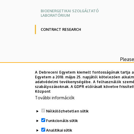
BIOENERGETIKAI SZOLGÁLTATÓ
LABORATÓRIUM
CONTRACT RESEARCH
Please
Legutób
A Debreceni Egyetem kiemelt fontosságúnak tartja a
Egyetem a 2018. május 25. napjától kötelezően alkalm
adatvédelmi tevékenységébe. A felhasználók személ
szabályozásoknak. A GDPR előírásait követve frissítet
Központ
További információk
Nélkülözhetetlen sütik
Funkcionális sütik
Analitikai sütik