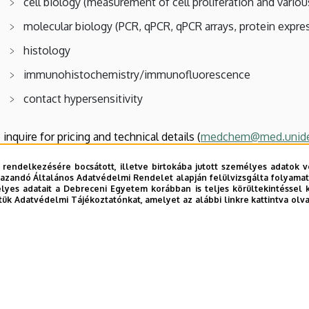
cell biology (measurement of cell proliferation and variou
molecular biology (PCR, qPCR, qPCR arrays, protein expre
histology
immunohistochemistry/immunofluorescence
contact hypersensitivity
 inquire for pricing and technical details (
medchem@med.unide
bi frissítés:
2024. 02. 23. 14:26
 rendelkezésére bocsátott, illetve birtokába jutott személyes adatok v
azandó Általános Adatvédelmi Rendelet alapján felülvizsgálta folyamata
yes adatait a Debreceni Egyetem korábban is teljes körültekintéssel 
tük Adatvédelmi Tájékoztatónkat, amelyet az alábbi linkre kattintva olv