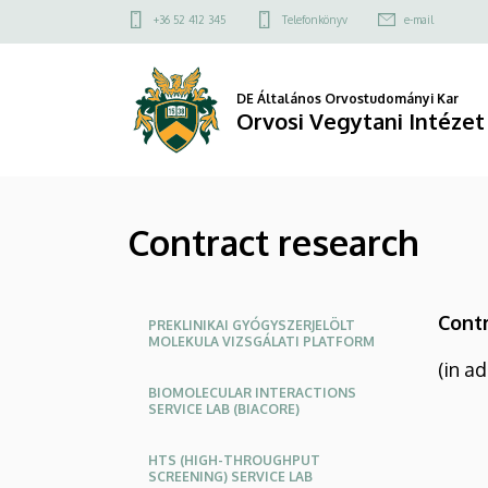
Contract
Ugrás
Felső
+36 52 412 345
Telefonkönyv
e-mail
a
kapcsolat
research
tartalomra
menü
|
DE Általános Orvostudományi Kar
Orvosi Vegytani Intézet
Orvosi
Vegytani
Contract research
Intézet
Oldalmenü
Contr
PREKLINIKAI GYÓGYSZERJELÖLT
MOLEKULA VIZSGÁLATI PLATFORM
(in a
BIOMOLECULAR INTERACTIONS
SERVICE LAB (BIACORE)
HTS (HIGH-THROUGHPUT
SCREENING) SERVICE LAB