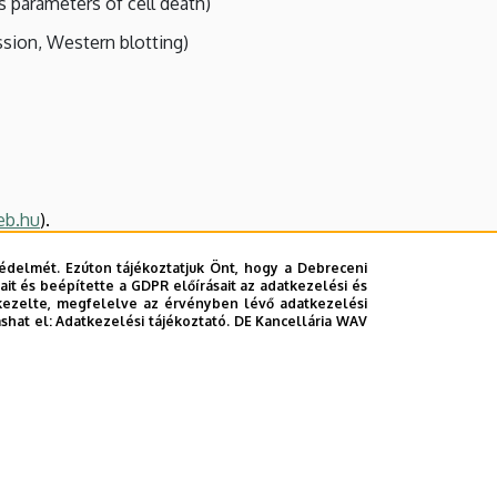
s parameters of cell death)
ssion, Western blotting)
b.hu
).
édelmét. Ezúton tájékoztatjuk Önt, hogy a Debreceni
it és beépítette a GDPR előírásait az adatkezelési és
kezelte, megfelelve az érvényben lévő adatkezelési
ashat el:
Adatkezelési tájékoztató.
DE Kancellária WAV