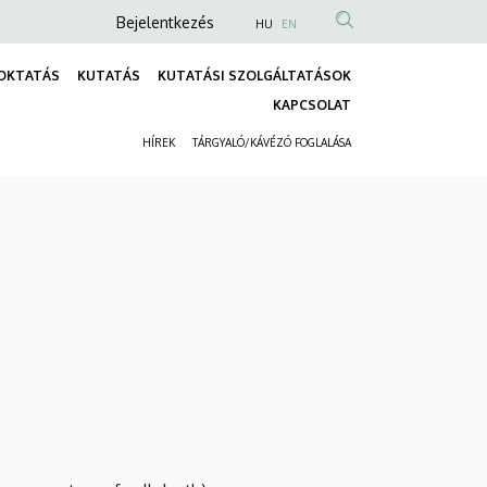
Anonim
Bejelentkezés
HU
EN
Felhasználói
OKTATÁS
KUTATÁS
KUTATÁSI SZOLGÁLTATÁSOK
fiók
Fő
KAPCSOLAT
menüje
navigáció
HÍREK
TÁRGYALÓ/KÁVÉZÓ FOGLALÁSA
Másodlagos
navigáció