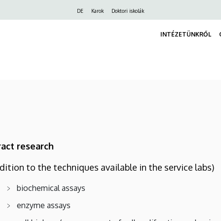
Felső
DE
Karok
Doktori iskolák
navigáció
INTÉZETÜNKRŐL
act research
ddition to the techniques available in the service labs)
biochemical assays
enzyme assays