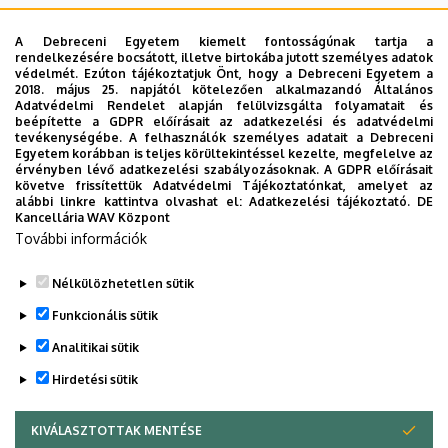
A Debreceni Egyetem kiemelt fontosságúnak tartja a
rendelkezésére bocsátott, illetve birtokába jutott személyes adatok
védelmét. Ezúton tájékoztatjuk Önt, hogy a Debreceni Egyetem a
2018. május 25. napjától kötelezően alkalmazandó Általános
Adatvédelmi Rendelet alapján felülvizsgálta folyamatait és
beépítette a GDPR előírásait az adatkezelési és adatvédelmi
tevékenységébe. A felhasználók személyes adatait a Debreceni
Egyetem korábban is teljes körültekintéssel kezelte, megfelelve az
érvényben lévő adatkezelési szabályozásoknak. A GDPR előírásait
követve frissítettük Adatvédelmi Tájékoztatónkat, amelyet az
alábbi linkre kattintva olvashat el:
Adatkezelési tájékoztató.
DE
Kancellária WAV Központ
További információk
Nélkülözhetetlen sütik
Legutóbbi frissítés:
2026. 02. 10. 09:13
Funkcionális sütik
Analitikai sütik
Hirdetési sütik
KIVÁLASZTOTTAK MENTÉSE
WITHDRAW CONSENT