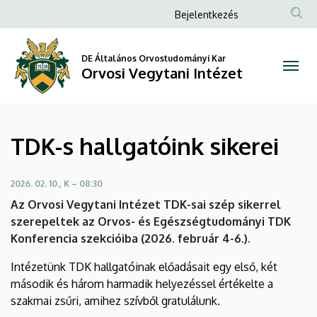
TDK-
Ugrás
Anonim
Bejelentkezés
a
Felhasználói
s
tartalomra
fiók
DE Általános Orvostudományi Kar
hallgatóink
Orvosi Vegytani Intézet
menüje
sikerei
|
TDK-s hallgatóink sikerei
Orvosi
Vegytani
2026. 02. 10., K – 08:30
Az Orvosi Vegytani Intézet TDK-sai szép sikerrel
Intézet
szerepeltek az Orvos- és Egészségtudományi TDK
Konferencia szekcióiba (2026. február 4-6.).
I
ntézetünk TDK hallgatóinak előadásait egy első, két
második és három harmadik helyezéssel értékelte a
szakmai zsűri, amihez szívből gratulálunk.