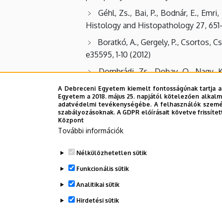
Géhl, Zs., Bai, P., Bodnár, E., Emr
Histology and Histopathology 27, 651-
Boratkó, A., Gergely, P., Csortos, 
e35595, 1-10 (2012)
Dombrádi, Zs., Dobay, O., Nagy, K
hospitals of the University of Debrece
A Debreceni Egyetem kiemelt fontosságúnak tartja a
Egyetem a 2018. május 25. napjától kötelezően alkalm
Serfőző, Z., Lontay, B., Kukor, Z.
adatvédelmi tevékenységébe. A felhasználók személ
synthase expression in the developing
szabályozásoknak. A GDPR előírásait követve frissítet
Központ
Ádám, Cs., Erdei, É., Casado, C., Kov
További információk
V.: Protein phosphatase CaPpz1 is inv
1258-1267 (2012)
Nélkülözhetetlen sütik
Funkcionális sütik
Leiter, É., González, A., Erdei, É.,
Dombrádi, V.: Protein phosphatise Z m
Analitikai sütik
Hirdetési sütik
Legutóbbi frissítés:
2023. 06. 02. 09:04