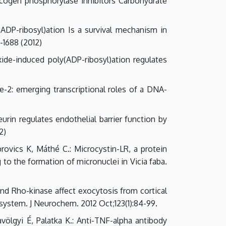
lycogen phosphorylase inhibitors Carbohydrate
(ADP-ribosyl)ation Is a survival mechanism in
-1688 (2012)
xide-induced poly(ADP-ribosyl)ation regulates
se-2: emerging transcriptional roles of a DNA-
eurin regulates endothelial barrier function by
2)
rovics K, Máthé C.: Microcystin-LR, a protein
 to the formation of micronuclei in Vicia faba.
and Rho-kinase affect exocytosis from cortical
system. J Neurochem. 2012 Oct;123(1):84-99.
avölgyi É, Palatka K.: Anti-TNF-alpha antibody