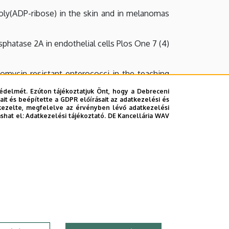
.: Poly(ADP-ribose) in the skin and in melanomas
sphatase 2A in endothelial cells Plos One 7 (4)
comycin-resistant enterococci in the teaching
édelmét. Ezúton tájékoztatjuk Önt, hogy a Debreceni
it és beépítette a GDPR előírásait az adatkezelési és
ity by NG-nitro-L-arginine induces nitric oxide
kezelte, megfelelve az érvényben lévő adatkezelési
2)
ashat el:
Adatkezelési tájékoztató.
DE Kancellária WAV
s, I., Molnar, M., Pócsi, I., Arino, J., Dombrádi,
e of Candida albicans Microbiology – SGM 158,
., Farkas, I., Hamari, Zs., Arino, J., Pócsi, I.,
nd Biology 49, 708-7016 (2012)