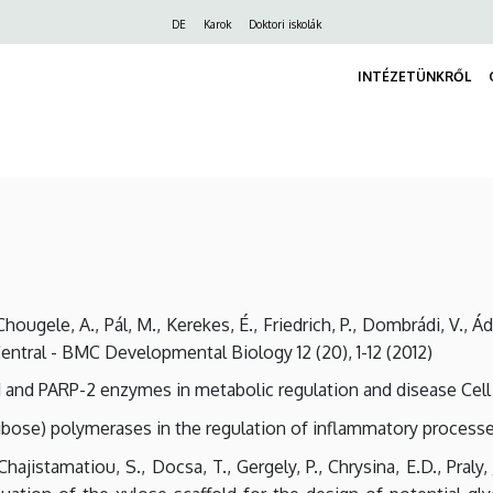
Felső
DE
Karok
Doktori iskolák
navigáció
INTÉZETÜNKRŐL
 Chougele, A., Pál, M., Kerekes, É., Friedrich, P., Dombrádi, V.,
tral - BMC Developmental Biology 12 (20), 1-12 (2012)
P-1 and PARP-2 enzymes in metabolic regulation and disease Cell
P-ribose) polymerases in the regulation of inflammatory proces
hajistamatiou, S., Docsa, T., Gergely, P., Chrysina, E.D., Praly, 