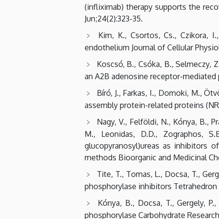
(infliximab) therapy supports the rec
Jun;24(2):323-35.
Kim, K., Csortos, Cs., Czikora, I
endothelium Journal of Cellular Physio
Koscsó, B., Csóka, B., Selmeczy, Zs
an A2B adenosine receptor-mediated p
Bíró, J., Farkas, I., Domoki, M., Ö
assembly protein-related proteins (NR
Nagy, V., Felföldi, N., Kónya, B., P
M., Leonidas, D.D., Zographos, S.E
glucopyranosyl)ureas as inhibitors o
methods Bioorganic and Medicinal Chem
Tite, T., Tomas, L., Docsa, T., Ger
phosphorylase inhibitors Tetrahedron 
Kónya, B., Docsa, T., Gergely, P.
phosphorylase Carbohydrate Research 