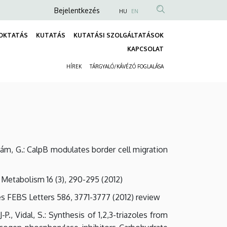
Anonim
Bejelentkezés
HU
EN
Felhasználói
OKTATÁS
KUTATÁS
KUTATÁSI SZOLGÁLTATÁSOK
fiók
Fő
KAPCSOLAT
menüje
navigáció
HÍREK
TÁRGYALÓ/KÁVÉZÓ FOGLALÁSA
Másodlagos
navigáció
 Ádám, G.: CalpB modulates border cell migration
 Metabolism 16 (3), 290-295 (2012)
ses FEBS Letters 586, 3771-3777 (2012) review
J-P., Vidal, S.: Synthesis of 1,2,3-triazoles from