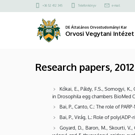
Research
Ugrás
Felső
+36 52 412 345
Telefonkönyv
e-mail
a
kapcsolat
papers,
tartalomra
menü
2012
DE Általános Orvostudományi Kar
Orvosi Vegytani Intézet
|
Orvosi
Research papers, 2012
Vegytani
Intézet
Kókai, E., Páldy, F.S., Somogyi, K.,
in Drosophila egg chambers BioMed Cen
Bai, P., Canto, C.: The role of PAR
Bai, P., Virág, L.: Role of poly(AD
Goyard, D., Baron, M., Skourti, V., C