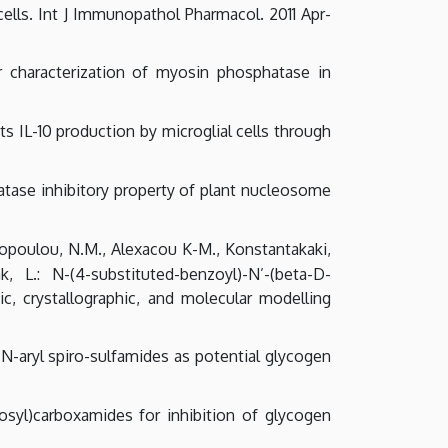
ells. Int J Immunopathol Pharmacol. 2011 Apr-
lar characterization of myosin phosphatase in
ts IL-10 production by microglial cells through
phatase inhibitory property of plant nucleosome
 Kosmopoulou, N.M., Alexacou K-M., Konstantakaki,
 L.: N-(4-substituted-benzoyl)-N’-(beta-D-
c, crystallographic, and molecular modelling
f N-aryl spiro-sulfamides as potential glycogen
nosyl)carboxamides for inhibition of glycogen