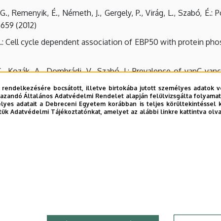
i, G., Remenyik, É., Németh, J., Gergely, P., Virág, L., Szabó, É
659 (2012)
Cs.: Cell cycle dependent association of EBP50 with protein pho
., Kozák, A., Dombrádi, V., Szabó, J.: Prevalence of vanC van
n, Hungary Microbial Drug Resistance 18, 47-51 (2012)
 rendelkezésére bocsátott, illetve birtokába jutott személyes adatok v
azandó Általános Adatvédelmi Rendelet alapján felülvizsgálta folyamata
, Erdődi, F.: Chronic inhibition of nitric oxide synthase activ
yes adatait a Debreceni Egyetem korábban is teljes körültekintéssel 
 rat cerebellum Neurochemistry International 60, 605-615 (201
tük Adatvédelmi Tájékoztatónkat, amelyet az alábbi linkre kattintva olv
ács, L., González, A., Majoros, L., Petrényi, K., Bagossi, P., Farka
olved in cation homeostasis, cell wall integrity and virulenc
 Casado, C., Kovács, L., Ádám, Cs., Oláh, J., Miskei, M., Molnár, M
odulates oxidative stress response in fungi Fungal Genetics a