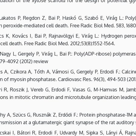
luation of the xylose scaffold for the design of potential g
akatos P, Regdon Z, Bai P, Haskó G, Szabó E, Virág L.: Poly
peroxide-mediated cell death. Free Radic Biol Med. 583, 1680
s K, Kovács I, Bai P, Rajnavölgyi E, Virág L.: Hydrogen pero
cell death. Free Radic Biol Med. 2012;53(8):1552-1564.
Nagy L, Gergely P, Virág L, Bai P.: Poly(ADP-ribose) polymera
4079-4092 (2012) review
s A, Czikora A, Tóth A, Vámosi G, Gergely P, Erdodi F.: Calcin
n of myosin phosphatase. Cardiovasc Res. 96(3), 494-503 (201
i R, Roszik J, Vereb G, Erdodi F, Vasas G, M-Hamvas M, Jamb
ions in mitotic chromatin and microtubule organization leading
hy A, Szücs G, Rusznák Z, Erdődi F.: Protein phosphatase-1M 
mission at a glutamatergic giant synapse of the rat auditory 
cskai I, Bátori R, Erdodi F, Udvardy M, Sipka S, Lányi Á, Rajn