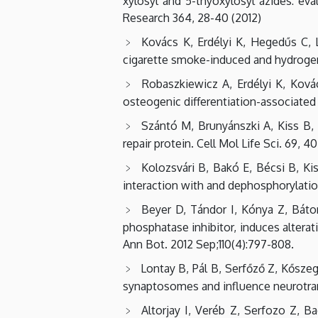
xylosyl and 5-thyoxylosyl azides: eva
Research 364, 28-40 (2012)
Kovács K, Erdélyi K, Hegedűs C, L
cigarette smoke-induced and hydrogen 
Robaszkiewicz A, Erdélyi K, Kovác
osteogenic differentiation-associated 
Szántó M, Brunyánszki A, Kiss B, 
repair protein. Cell Mol Life Sci. 69, 
Kolozsvári B, Bakó E, Bécsi B, Kis
interaction with and dephosphorylatio
Beyer D, Tándor I, Kónya Z, Bátor
phosphatase inhibitor, induces alterat
Ann Bot. 2012 Sep;110(4):797-808.
Lontay B, Pál B, Serfőző Z, Kőszeg
synaptosomes and influence neurotrans
Altorjay I, Veréb Z, Serfozo Z, Ba