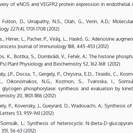
overy of eNOS and VEGFR2 protein expression in endothelial c
., Fulton, D., Umapathy, N.S., Olah, G., Verin, A.D.: Molecu
logy 227(4), 1701-1708 (2012)
., Himer, L., Pacher, P., Virág, L., Haskó, G.: Adenosine augmen
rocess Journal of Immunology 188, 445-453 (2012)
tvös, K., Bottka, S., Dombrádi, V., Fehér, A.: The histone phos
Ps) Plant Physiology and Biochemistry 52, 162-168 (2012)
raly, J.P., Docsa, T., Gergely, P., Chrysina, E.D., Tiraidis, C.,
., Oikonomakos, N.G., Kozmon, S., Tvaroska, I., Somsák,
f glycogen phosphorylase: synthesis and evaluation by kineti
istry 20, 1801-1816 (2012)
gely, P., Kovensky, J., Gueyrard, D., Wadouachi, A.: Synthesis o
Letters 53, 959-961 (2012)
, Somsák, L.: Synthesis of heterocyclic N-(beta-D-glucopyra
351, 56-63 (2012)