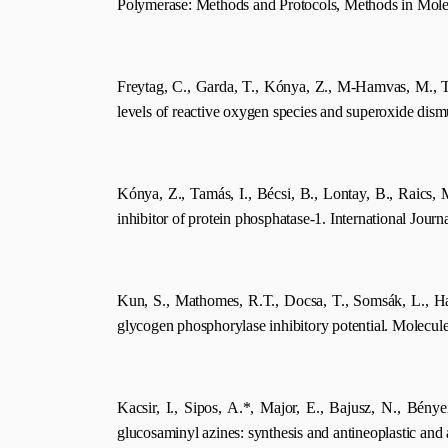
Polymerase: Methods and Protocols, Methods in Molec
Freytag, C., Garda, T., Kónya, Z., M-Hamvas, M., Tó
levels of reactive oxygen species and superoxide dism
Kónya, Z., Tamás, I., Bécsi, B., Lontay, B., Raics, 
inhibitor of protein phosphatase-1. International Jour
Kun, S., Mathomes, R.T., Docsa, T., Somsák, L., Hay
glycogen phosphorylase inhibitory potential. Molecul
Kacsir, I., Sipos, A.*, Major, E., Bajusz, N., Bén
glucosaminyl azines: synthesis and antineoplastic and 