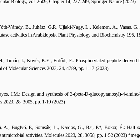
ular Biology, vol. 2609, Chapter 14, 227-249, Springer Nature (2023)
th-Várady, B., Juhász, G.P., Ujlaki-Nagy, L., Kelemen, A., Vasas, G.,
utase activities in Arabidopsis. Plant Physiology and Biochemistry 195, 
M., Timári, I., Kövér, K.E., Erdődi, F.: Phosphorylated peptide derived 
nal of Molecular Sciences 2023, 24, 4789, pp. 1-17 (2023)
es, J.M.: Design and synthesis of 3-(beta-D-glucopyranosyl)-4-amino/4-
es 2023, 28, 3005, pp. 1-19 (2023)
yei, A., Buglyó, P., Somsák, L., Kardos, G., Bai, P.*, Bokor, É.: Half
antimicrobial activities. Molecules 2023, 28, 3058, pp. 1-52 (2023)
­*mego