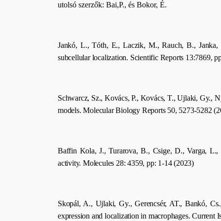
utolsó szerzők: Bai,P., és Bokor, É.
Jankó, L., Tóth, E., Laczik, M., Rauch, B., Janka,
subcellular localization. Scientific Reports 13:7869, p
Schwarcz, Sz., Kovács, P., Kovács, T., Ujlaki, Gy., Ny
models. Molecular Biology Reports 50, 5273-5282 (2
Baffin Kola, J., Turarova, B., Csige, D., Varga, L.,
activity. Molecules 28: 4359, pp: 1-14 (2023)
Skopál, A., Ujlaki, Gy., Gerencsér, AT., Bankó, Cs
expression and localization in macrophages. Current 