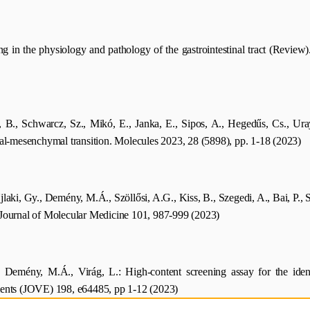
 in the physiology and pathology of the gastrointestinal tract (Review).
 B., Schwarcz, Sz., Mikó, E., Janka, E., Sipos, A., Hegedűs, Cs., Uray, 
lial-mesenchymal transition. Molecules 2023, 28 (5898), pp. 1-18 (2023)
 Ujlaki, Gy., Demény, M.Á., Szöllősi, A.G., Kiss, B., Szegedi, A., Bai, P
. Journal of Molecular Medicine 101, 987-999 (2023)
Demény, M.Á., Virág, L.: High-content screening assay for the identif
ents (JOVE) 198, e64485, pp 1-12 (2023)