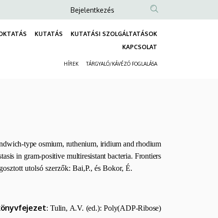
Anonim
Bejelentkezés
Felhasználói
OKTATÁS
KUTATÁS
KUTATÁSI SZOLGÁLTATÁSOK
fiók
Fő
KAPCSOLAT
menüje
navigáció
HÍREK
TÁRGYALÓ/KÁVÉZÓ FOGLALÁSA
Másodlagos
navigáció
f sandwich-type osmium, ruthenium, iridium and rhodium
asis in gram-positive multiresistant bacteria. Frontiers
gosztott utolsó szerzők: Bai,P., és Bokor, É.
könyvfejezet
: Tulin, A.V. (ed.): Poly(ADP-Ribose)