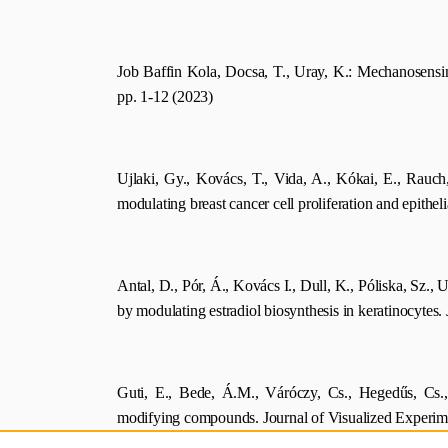
Job Baffin Kola, Docsa, T., Uray, K.: Mechanosensing
pp. 1-12 (2023)
Ujlaki, Gy., Kovács, T., Vida, A., Kókai, E., Rauch,
modulating breast cancer cell proliferation and epithe
Antal, D., Pór, Á., Kovács I., Dull, K., Póliska, Sz.,
by modulating estradiol biosynthesis in keratinocytes
Guti, E., Bede, Á.M., Váróczy, Cs., Hegedűs, Cs., 
modifying compounds. Journal of Visualized Experim