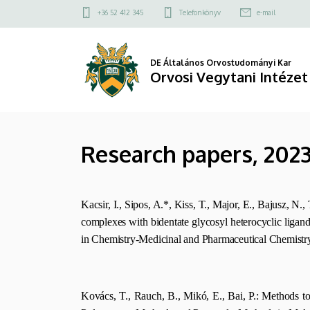
Research
Ugrás
Felső
+36 52 412 345
Telefonkönyv
e-mail
a
kapcsolat
papers,
tartalomra
menü
2023
DE Általános Orvostudományi Kar
Orvosi Vegytani Intézet
|
Orvosi
Research papers, 202
Vegytani
Intézet
Kacsir, I., Sipos, A.*, Kiss, T., Major, E., Bajusz, 
complexes with bidentate glycosyl heterocyclic ligands 
in Chemistry-Medicinal and Pharmaceutical Chemistr
Kovács, T., Rauch, B., Mikó, E., Bai, P.: Methods to