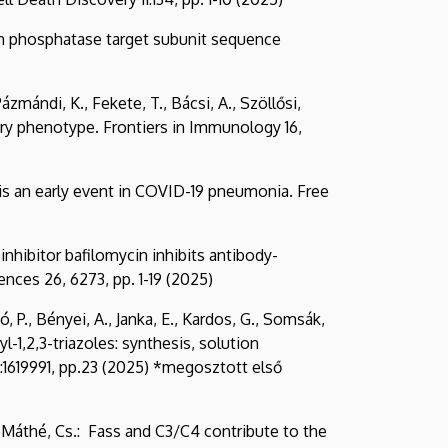
sin phosphatase target subunit sequence
ázmándi, K., Fekete, T., Bácsi, A., Szöllősi,
ory phenotype. Frontiers in Immunology 16,
gs is an early event in COVID-19 pneumonia. Free
 inhibitor bafilomycin inhibits antibody-
ences 26, 6273, pp. 1-19 (2025)
yó, P., Bényei, A., Janka, E., Kardos, G., Somsák,
-1,2,3-triazoles: synthesis, solution
13:1619991, pp.23 (2025) *megosztott első
 M., Máthé, Cs.: Fass and C3/C4 contribute to the