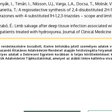
ák, I., Timári, I., Nilsson, U.J., Varga, L.A., Docsa, T., Molnár, V
, Marietta, T.: A regioselective synthesis of 2,4-disubstituted 2H-
azones with 4-substituted 1H-1,2,3-triazoles – scope and limi
 Szabó, É.: Limb salvage after deep tissue infection associated 
tients treated with hydroxyurea. Journal of Clinical Medicine 
Hameed, F., Lengyel, Á., Saifi, S., Juhász-Tóth, É., Varga, L.A., D
 rendelkezésére bocsátott, illetve birtokába jutott személyes adatok v
Juhász, L., Tóth, M.: Regioselective synthesis of 5-substituted 3
azandó Általános Adatvédelmi Rendelet alapján felülvizsgálta folyamata
otential anticancer agents and glycogen phosphorylase inhibitor
yes adatait a Debreceni Egyetem korábban is teljes körültekintéssel 
tük Adatvédelmi Tájékoztatónkat, amelyet az alábbi linkre kattintva olv
Cano, Mocsár, G., Bécsi, B., Erdődi, F., Nagy, P.: Fluorescence 
ments and simulations. International Journal of Biological Mac
, E.: RNA modifications and their role in gene expression. Frontie