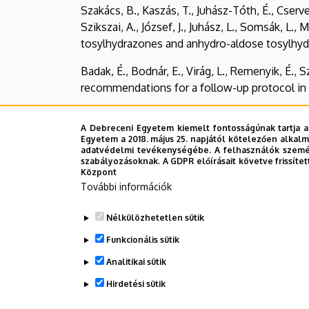
Szakács, B., Kaszás, T., Juhász-Tóth, É., Cserveny
Szikszai, A., József, J., Juhász, L., Somsák, L.
tosylhydrazones and anhydro-aldose tosylhydr
Badak, É., Bodnár, E., Virág, L., Remenyik, É.,
recommendations for a follow-up protocol in pa
Kaszás, T., Szakács, B., Bertalan, M., Blága, T., 
A Debreceni Egyetem kiemelt fontosságúnak tartja a
Szikszai, A., Kun, S., Kiss, Gy.A., József, J., 
Egyetem a 2018. május 25. napjától kötelezően alkalm
isoxazolines by 1,3-dipolar cycloaddition as p
adatvédelmi tevékenységébe. A felhasználók személ
szabályozásoknak. A GDPR előírásait követve frissítet
2025, 26, 8167, pp.1-30 (2025)
Központ
További információk
Hajdu, T., Rebenku, I., Tayde Gabriela Serrano 
monoclonal IgG revealed by biophysical experi
Nélkülözhetetlen sütik
(2025)
Funkcionális sütik
Artika, I.M., Arianti, R., Demény, M.Á., Kristóf
Analitikai sütik
(2025)
Hirdetési sütik
Legutóbbi frissítés:
2026. 04. 10. 10:43