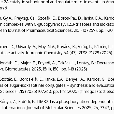
se 2A catalytic subunit pool and regulate mitotic events in Ar
erző
iss, Gy.A., Freytag, Cs., Szoták, E., Boros-Pál, D., Janka, E.A., Kard
h complexes with C-glucopyranosyl 1,2,3-triazoles and isoxazol
ean Journal of Pharmaceutical Sciences, 215, (107259), pp. 1-20
en, D., Udvardy, A., May, N.V., Kovács, K., Virág, L., Fábián, I.
tase activity. Inorganic Chemistry 64 (43), 21718-21729 (2025)
Á., Horváth, D., Major, E., Enyedi, A., Takács, I., Lontay, B.: D
. Biomolecules 2025, 15(11), 1581, pp. 1-18 (2025)
, Szoták, E., Boros-Pál, D., Janka, E.A., Bényei, A., Kardos, G., Bok
of sugar-isoxazol(in)e conjugates – synthesis and evaluation 
 Sciences, 215 (2025) 107260, pp. 1-18 (2025) († megosztott el
Kónya, Z., Erdődi, F.: LIMK2-1 is a phosphorylation-dependent i
ternational Journal of Molecular Sciences 2025, 26, 7347, pp.