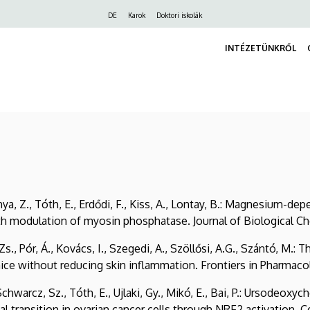
Felső
DE
Karok
Doktori iskolák
navigáció
INTÉZETÜNKRŐL
 Kónya, Z., Tóth, E., Erdődi, F., Kiss, A., Lontay, B.: Magnesium
h modulation of myosin phosphatase. Journal of Biological Chem
s., Pór, Á., Kovács, I., Szegedi, A., Szöllősi, A.G., Szántó, M.: T
e without reducing skin inflammation. Frontiers in Pharmacolog
 Schwarcz, Sz., Tóth, E., Ujlaki, Gy., Mikó, E., Bai, P.: Ursodeox
transition in ovarian cancer cells through NRF2 activation. Cel