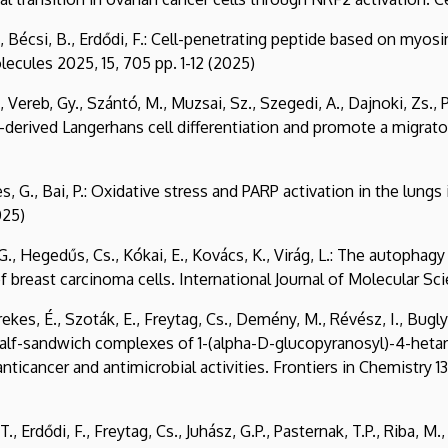
., Bécsi, B., Erdődi, F.: Cell-penetrating peptide based on myo
cules 2025, 15, 705 pp. 1-12 (2025)
 Vereb, Gy., Szántó, M., Muzsai, Sz., Szegedi, A., Dajnoki, Zs., P
derived Langerhans cell differentiation and promote a migrat
hes, G., Bai, P.: Oxidative stress and PARP activation in the lun
025)
G., Hegedűs, Cs., Kókai, E., Kovács, K., Virág, L.: The autophagy
of breast carcinoma cells. International Journal of Molecular Sci
Kerekes, É., Szoták, E., Freytag, Cs., Demény, M., Révész, I., Bugl
 half-sandwich complexes of 1-(alpha-D-glucopyranosyl)-4-hetaryl
anticancer and antimicrobial activities. Frontiers in Chemistry 
T., Erdődi, F., Freytag, Cs., Juhász, G.P., Pasternak, T.P., Riba,