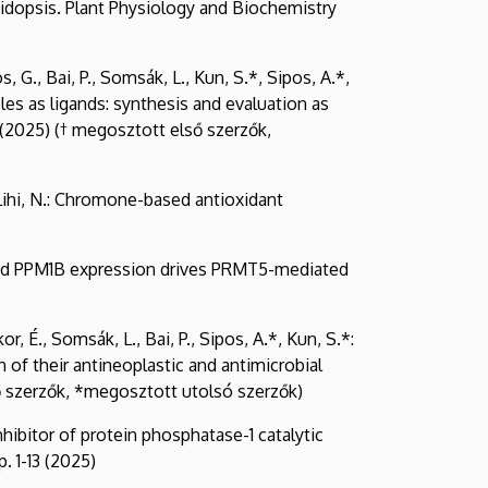
abidopsis. Plant Physiology and Biochemistry
os, G., Bai, P., Somsák, L., Kun, S.*, Sipos, A.*,
es as ligands: synthesis and evaluation as
 (2025) († megosztott első szerzők,
, Lihi, N.: Chromone-based antioxidant
ecreased PPM1B expression drives PRMT5-mediated
or, É., Somsák, L., Bai, P., Sipos, A.*, Kun, S.*:
of their antineoplastic and antimicrobial
ső szerzők, *megosztott utolsó szerzők)
nhibitor of protein phosphatase-1 catalytic
 1-13 (2025)