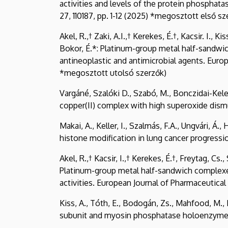
activities and levels of the protein phosphata
27, 110187, pp. 1-12 (2025) *megosztott első sz
Akel, R.,† Zaki, A.I.,† Kerekes, É.†, Kacsir. I., K
Bokor, É.*: Platinum-group metal half-sandwic
antineoplastic and antimicrobial agents. Europ
*megosztott utolsó szerzők)
Vargáné, Szalóki D., Szabó, M., Bonczidai-Kelem
copper(II) complex with high superoxide dismu
Makai, A., Keller, I., Szalmás, F.A., Ungvári, 
histone modification in lung cancer progression
Akel, R.,† Kacsir, I.,† Kerekes, É.†, Freytag, Cs.
Platinum-group metal half-sandwich complexes 
activities. European Journal of Pharmaceutical
Kiss, A., Tóth, E., Bodogán, Zs., Mahfood, M., 
subunit and myosin phosphatase holoenzyme. In