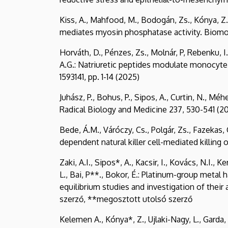
Kiss, A., Mahfood, M., Bodogán, Zs., Kónya, Z
mediates myosin phosphatase activity. Biomole
Horváth, D., Pénzes, Zs., Molnár, P, Rebenku, I.,
A.G.: Natriuretic peptides modulate monocyte-
1593141, pp. 1-14 (2025)
Juhász, P., Bohus, P., Sipos, A., Curtin, N., Mé
Radical Biology and Medicine 237, 530-541 (2
Bede, Á.M., Váróczy, Cs., Polgár, Zs., Fazekas, 
dependent natural killer cell-mediated killing 
Zaki, A.I., Sipos*, A., Kacsir, I., Kovács, N.I., 
L., Bai, P**., Bokor, É.: Platinum-group metal
equilibrium studies and investigation of their 
szerző, **megosztott utolsó szerző
Kelemen A., Kónya*, Z., Ujlaki-Nagy, L., Garda, 