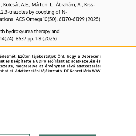
., Kulcsár, A.E., Márton, L., Ábrahám, A., Kiss-
1,2,3-triazoles by coupling of N-
tations. ACS Omega 10(50), 61370-61399 (2025)
with hydroxyurea therapy and
14(24), 8637 pp. 1-8 (2025)
ocsa, T., Sipos, A., Bai, P., Ábrahám, A., Kiss-
édelmét. Ezúton tájékoztatjuk Önt, hogy a Debreceni
-(beta-D-glycopyranosyl)isoxazoles and -
it és beépítette a GDPR előírásait az adatkezelési és
s. International Journal of Molecular Sciences
kezelte, megfelelve az érvényben lévő adatkezelési
ashat el:
Adatkezelési tájékoztató.
DE Kancellária WAV
labeling-induced structural rearrangement of a
romolecules 321 (2025), 146209, pp. 1-15
rs in Molecular Biosciences 12, 1537861, pp. 1-19