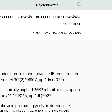
Anonim
Bejelentkezés
Felhasználói
OKTATÁS
KUTATÁS
KUTATÁSI SZOLGÁLTATÁSOK
fiók
Fő
KAPCSOLAT
menüje
navigáció
HÍREK
TÁRGYALÓ/KÁVÉZÓ FOGLALÁSA
Másodlagos
navigáció
-dependent-protein phosphatase 1B regulates the
istry 301(2) 108107, pp. 1-16 (2025)
he clinically applied PARP inhibitor talazoparib
y 16: 1519066, pp. 1-11 (2025)
ycholic acid prompts glycolytic dominance,
l Death Discovery 11:134, pp. 1-10 (2025)