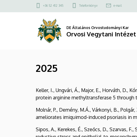
2025
Ugrás
Felső
+36 52 412 345
Telefonkönyv
e-mail
a
kapcsolat
|
tartalomra
menü
Orvosi
DE Általános Orvostudományi Kar
Orvosi Vegytani Intézet
Vegytani
Intézet
2025
Keller, I., Ungvári, Á., Major, E., Horváth, D.,
protein arginine methyltransferase 5 through t
Molnár, P., Demény, M.Á., Várkonyi, B., Polgár, Z
ameliorates imiquimod-induced psoriasis in mic
Sipos, A., Kerekes, É., Szeőcs, D., Szarvas, F.,
reductive stress and epithelial-to-mesenchymal 