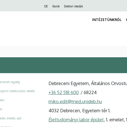
Felső
DE
Karok
Doktori iskolák
navigáció
INTÉZETÜNKRŐL
ervezeti egység
Debreceni Egyetem, Általános Orvostu
zponti telefonszám, mellék
+36 52 518 600
/
68224
ail
miko.edit@med.unideb.hu
ím
4032 Debrecen, Egyetem tér 1.
ület, emelet, ajtó
Élettudományi labor épület
, 1. emelet,