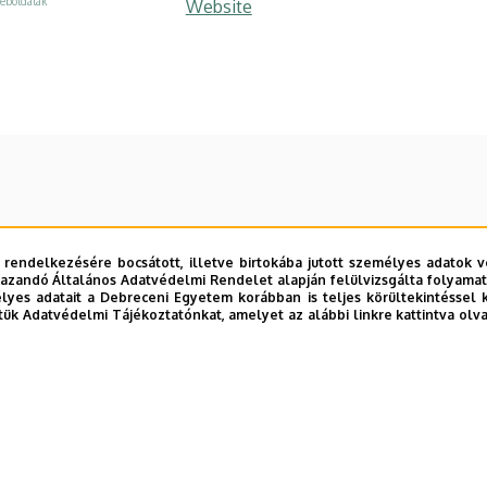
eboldalak
Website
 rendelkezésére bocsátott, illetve birtokába jutott személyes adatok v
azandó Általános Adatvédelmi Rendelet alapján felülvizsgálta folyamata
yes adatait a Debreceni Egyetem korábban is teljes körültekintéssel 
tük Adatvédelmi Tájékoztatónkat, amelyet az alábbi linkre kattintva olv