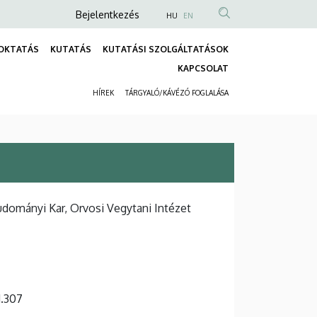
Anonim
Bejelentkezés
HU
EN
Felhasználói
OKTATÁS
KUTATÁS
KUTATÁSI SZOLGÁLTATÁSOK
fiók
Fő
KAPCSOLAT
menüje
navigáció
HÍREK
TÁRGYALÓ/KÁVÉZÓ FOGLALÁSA
Másodlagos
navigáció
dományi Kar, Orvosi Vegytani Intézet
 1.307