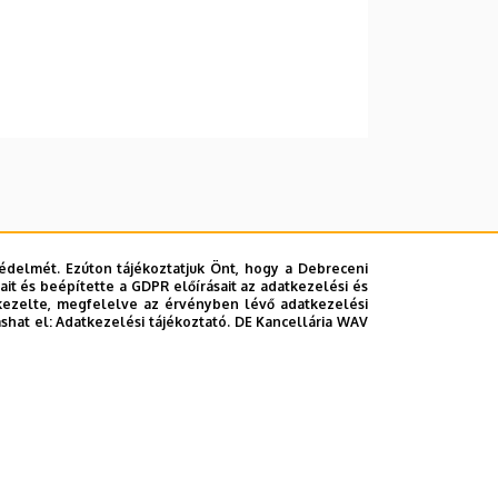
édelmét. Ezúton tájékoztatjuk Önt, hogy a Debreceni
it és beépítette a GDPR előírásait az adatkezelési és
kezelte, megfelelve az érvényben lévő adatkezelési
ashat el:
Adatkezelési tájékoztató.
DE Kancellária WAV