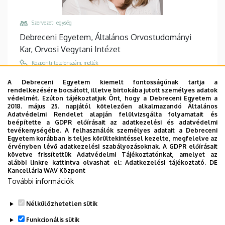
Szervezeti egység
Debreceni Egyetem, Általános Orvostudományi
Kar, Orvosi Vegytani Intézet
Központi telefonszám, mellék
+36 52 518 600
/
68225
A Debreceni Egyetem kiemelt fontosságúnak tartja a
rendelkezésére bocsátott, illetve birtokába jutott személyes adatok
Email
védelmét. Ezúton tájékoztatjuk Önt, hogy a Debreceni Egyetem a
siposadri@med.unideb.hu
2018. május 25. napjától kötelezően alkalmazandó Általános
Adatvédelmi Rendelet alapján felülvizsgálta folyamatait és
Cím
beépítette a GDPR előírásait az adatkezelési és adatvédelmi
tevékenységébe. A felhasználók személyes adatait a Debreceni
4032 Debrecen Egyetem tér 1
Egyetem korábban is teljes körültekintéssel kezelte, megfelelve az
érvényben lévő adatkezelési szabályozásoknak. A GDPR előírásait
Épület, emelet, ajtó
követve frissítettük Adatvédelmi Tájékoztatónkat, amelyet az
Élettudományi labor épület
, 1. emelet, 1.308-311
alábbi linkre kattintva olvashat el:
Adatkezelési tájékoztató.
DE
Kancellária WAV Központ
Weboldalak
További információk
Website
Tudóstér profil
Nélkülözhetetlen sütik
Funkcionális sütik