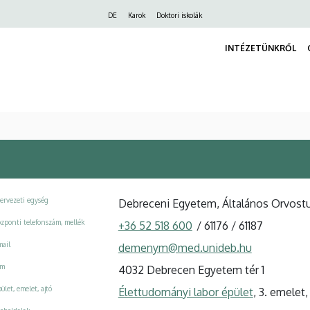
Felső
DE
Karok
Doktori iskolák
navigáció
INTÉZETÜNKRŐL
ervezeti egység
Debreceni Egyetem, Általános Orvostu
zponti telefonszám, mellék
+36 52 518 600
/
61176
/
61187
ail
demenym@med.unideb.hu
ím
4032 Debrecen Egyetem tér 1
ület, emelet, ajtó
Élettudományi labor épület
, 3. emelet,