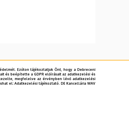
édelmét. Ezúton tájékoztatjuk Önt, hogy a Debreceni
it és beépítette a GDPR előírásait az adatkezelési és
kezelte, megfelelve az érvényben lévő adatkezelési
ashat el:
Adatkezelési tájékoztató.
DE Kancellária WAV