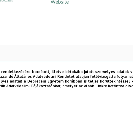
eboldalak
Website
 rendelkezésére bocsátott, illetve birtokába jutott személyes adatok v
azandó Általános Adatvédelmi Rendelet alapján felülvizsgálta folyamata
yes adatait a Debreceni Egyetem korábban is teljes körültekintéssel 
tük Adatvédelmi Tájékoztatónkat, amelyet az alábbi linkre kattintva olv