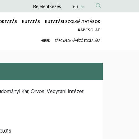
Anonim
Bejelentkezés
HU
EN
Felhasználói
OKTATÁS
KUTATÁS
KUTATÁSI SZOLGÁLTATÁSOK
fiók
Fő
KAPCSOLAT
menüje
navigáció
HÍREK
TÁRGYALÓ/KÁVÉZÓ FOGLALÁSA
Másodlagos
navigáció
dományi Kar, Orvosi Vegytani Intézet
 3.015