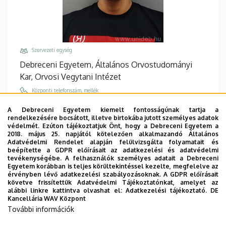
Szervezeti egység
Debreceni Egyetem, Általános Orvostudományi
Kar, Orvosi Vegytani Intézet
Központi telefonszám, mellék
+36 52 518 600
/
68225
A Debreceni Egyetem kiemelt fontosságúnak tartja a
rendelkezésére bocsátott, illetve birtokába jutott személyes adatok
Email
védelmét. Ezúton tájékoztatjuk Önt, hogy a Debreceni Egyetem a
kovacs.patrik@med.unideb.hu
2018. május 25. napjától kötelezően alkalmazandó Általános
Adatvédelmi Rendelet alapján felülvizsgálta folyamatait és
Cím
beépítette a GDPR előírásait az adatkezelési és adatvédelmi
tevékenységébe. A felhasználók személyes adatait a Debreceni
4032 Debrecen Egyetem tér 1
Egyetem korábban is teljes körültekintéssel kezelte, megfelelve az
érvényben lévő adatkezelési szabályozásoknak. A GDPR előírásait
Épület, emelet, ajtó
követve frissítettük Adatvédelmi Tájékoztatónkat, amelyet az
Élettudományi labor épület
, 1. emelet, 1.308-311
alábbi linkre kattintva olvashat el:
Adatkezelési tájékoztató.
DE
Kancellária WAV Központ
Weboldalak
További információk
Website