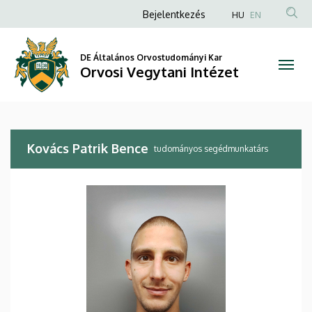
Kovács
Ugrás
Anonim
Bejelentkezés
HU
EN
a
Felhasználói
Patrik
tartalomra
fiók
DE Általános Orvostudományi Kar
Bence
Orvosi Vegytani Intézet
menüje
|
Orvosi
Kovács Patrik Bence
Vegytani
tudományos segédmunkatárs
Intézet