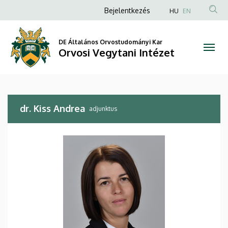
dr.
Ugrás
Anonim
Bejelentkezés
HU
EN
a
Felhasználói
Kiss
tartalomra
fiók
DE Általános Orvostudományi Kar
Andrea
Orvosi Vegytani Intézet
menüje
|
Orvosi
dr. Kiss Andrea
Vegytani
adjunktus
Intézet