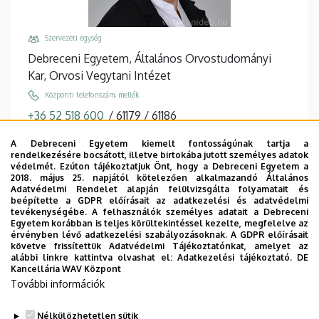
Szervezeti egység
Debreceni Egyetem, Általános Orvostudományi
Kar, Orvosi Vegytani Intézet
Központi telefonszám, mellék
+36 52 518 600
/
61179
/
61186
Email
A Debreceni Egyetem kiemelt fontosságúnak tartja a
kissand@med.unideb.hu
rendelkezésére bocsátott, illetve birtokába jutott személyes adatok
védelmét. Ezúton tájékoztatjuk Önt, hogy a Debreceni Egyetem a
Cím
2018. május 25. napjától kötelezően alkalmazandó Általános
Adatvédelmi Rendelet alapján felülvizsgálta folyamatait és
4032 Debrecen, Egyetem tér 1.
beépítette a GDPR előírásait az adatkezelési és adatvédelmi
tevékenységébe. A felhasználók személyes adatait a Debreceni
Épület, emelet, ajtó
Egyetem korábban is teljes körültekintéssel kezelte, megfelelve az
Élettudományi labor épület
, 3. emelet, 3.403
érvényben lévő adatkezelési szabályozásoknak. A GDPR előírásait
követve frissítettük Adatvédelmi Tájékoztatónkat, amelyet az
Weboldalak
alábbi linkre kattintva olvashat el:
Adatkezelési tájékoztató.
DE
Kancellária WAV Központ
Website
További információk
Tudóstér profil
Leírás
Nélkülözhetetlen sütik