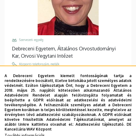
Szervezeti egység
Debreceni Egyetem, Általános Orvostudományi
Kar, Orvosi Vegytani Intézet
Központi telefonszám, mellék
+36 52 518 600
/
61173
/
61183
A Debreceni Egyetem kiemelt fontosságúnak tartja a
rendelkezésére bocsátott, illetve birtokába jutott személyes adatok
Email
védelmét. Ezúton tájékoztatjuk Önt, hogy a Debreceni Egyetem a
boratko@med.unideb.hu
2018. május 25. napjától kötelezően alkalmazandó Általános
Adatvédelmi Rendelet alapján felülvizsgálta folyamatait és
Cím
beépítette a GDPR előírásait az adatkezelési és adatvédelmi
tevékenységébe. A felhasználók személyes adatait a Debreceni
4032 Debrecen Egyetem tér 1
Egyetem korábban is teljes körültekintéssel kezelte, megfelelve az
érvényben lévő adatkezelési szabályozásoknak. A GDPR előírásait
Épület, emelet, ajtó
követve frissítettük Adatvédelmi Tájékoztatónkat, amelyet az
Élettudományi labor épület
, 3. emelet, 3.310
alábbi linkre kattintva olvashat el:
Adatkezelési tájékoztató.
DE
Kancellária WAV Központ
Weboldalak
További információk