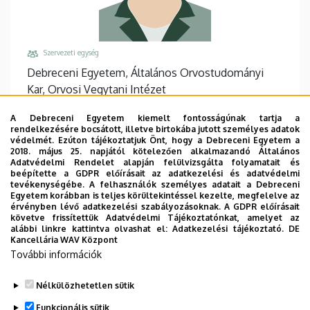
Szervezeti egység
Debreceni Egyetem, Általános Orvostudományi
Kar, Orvosi Vegytani Intézet
Központi telefonszám, mellék
A Debreceni Egyetem kiemelt fontosságúnak tartja a
+36 52 518 600
/
61189
rendelkezésére bocsátott, illetve birtokába jutott személyes adatok
védelmét. Ezúton tájékoztatjuk Önt, hogy a Debreceni Egyetem a
Email
2018. május 25. napjától kötelezően alkalmazandó Általános
Adatvédelmi Rendelet alapján felülvizsgálta folyamatait és
gombos.greta@med.unideb.hu
beépítette a GDPR előírásait az adatkezelési és adatvédelmi
tevékenységébe. A felhasználók személyes adatait a Debreceni
Cím
Egyetem korábban is teljes körültekintéssel kezelte, megfelelve az
4032 Debrecen Egyetem tér 1
érvényben lévő adatkezelési szabályozásoknak. A GDPR előírásait
követve frissítettük Adatvédelmi Tájékoztatónkat, amelyet az
Épület, emelet, ajtó
alábbi linkre kattintva olvashat el:
Adatkezelési tájékoztató.
DE
Kancellária WAV Központ
Élettudományi labor épület
, 3. emelet, 3.031-032
További információk
Weboldalak
Website
Nélkülözhetetlen sütik
Funkcionális sütik