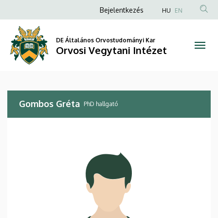
Gombos
Ugrás
Anonim
Bejelentkezés
HU
EN
a
Felhasználói
Gréta
tartalomra
fiók
DE Általános Orvostudományi Kar
|
Orvosi Vegytani Intézet
menüje
Orvosi
Vegytani
Gombos Gréta
Intézet
PhD hallgató