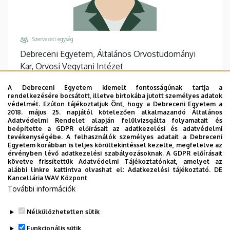
Szervezeti egység
Debreceni Egyetem, Általános Orvostudományi
Kar, Orvosi Vegytani Intézet
Központi telefonszám, mellék
A Debreceni Egyetem kiemelt fontosságúnak tartja a
+36 52 518 600
/
61183
rendelkezésére bocsátott, illetve birtokába jutott személyes adatok
védelmét. Ezúton tájékoztatjuk Önt, hogy a Debreceni Egyetem a
Email
2018. május 25. napjától kötelezően alkalmazandó Általános
Adatvédelmi Rendelet alapján felülvizsgálta folyamatait és
szalmas.fanni@med.unideb.hu
beépítette a GDPR előírásait az adatkezelési és adatvédelmi
tevékenységébe. A felhasználók személyes adatait a Debreceni
Cím
Egyetem korábban is teljes körültekintéssel kezelte, megfelelve az
4032 Debrecen Egyetem tér 1
érvényben lévő adatkezelési szabályozásoknak. A GDPR előírásait
követve frissítettük Adatvédelmi Tájékoztatónkat, amelyet az
Épület, emelet, ajtó
alábbi linkre kattintva olvashat el:
Adatkezelési tájékoztató.
DE
Kancellária WAV Központ
Élettudományi labor épület
, 3. emelet, 3.037-039
További információk
Weboldalak
Website
Nélkülözhetetlen sütik
Funkcionális sütik