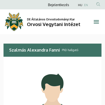
Szalmás
Ugrás
Anonim
Bejelentkezés
HU
EN
a
Felhasználói
Alexandra
tartalomra
fiók
DE Általános Orvostudományi Kar
Fanni
Orvosi Vegytani Intézet
menüje
|
Orvosi
Szalmás Alexandra Fanni
Vegytani
PhD hallgató
Intézet