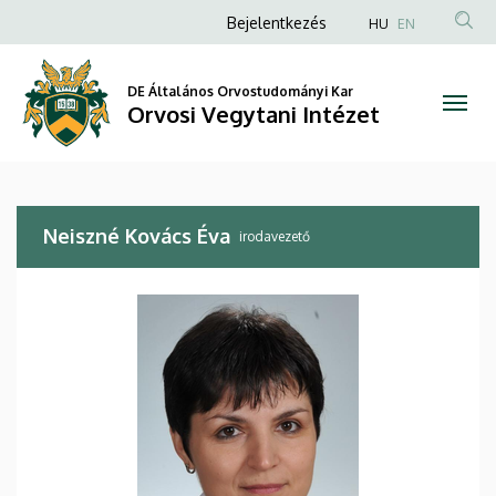
Neiszné
Ugrás
Anonim
Bejelentkezés
HU
EN
a
Felhasználói
Kovács
tartalomra
fiók
DE Általános Orvostudományi Kar
Éva
Orvosi Vegytani Intézet
menüje
|
Orvosi
Neiszné Kovács Éva
Vegytani
irodavezető
Intézet