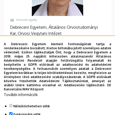
Szervezeti egység
Debreceni Egyetem, Általános Orvostudományi
Kar, Orvosi Vegytani Intézet
Központi telefonszám, mellék
A Debreceni Egyetem kiemelt fontosságúnak tartja a
+36 52 518 600
/
61171
rendelkezésére bocsátott, illetve birtokába jutott személyes adatok
védelmét. Ezúton tájékoztatjuk Önt, hogy a Debreceni Egyetem a
Email
2018. május 25. napjától kötelezően alkalmazandó Általános
Adatvédelmi Rendelet alapján felülvizsgálta folyamatait és
evakov@med.unideb.hu
beépítette a GDPR előírásait az adatkezelési és adatvédelmi
tevékenységébe. A felhasználók személyes adatait a Debreceni
Cím
Egyetem korábban is teljes körültekintéssel kezelte, megfelelve az
4032 Debrecen, Egyetem tér 1.
érvényben lévő adatkezelési szabályozásoknak. A GDPR előírásait
követve frissítettük Adatvédelmi Tájékoztatónkat, amelyet az
Épület, emelet, ajtó
alábbi linkre kattintva olvashat el:
Adatkezelési tájékoztató.
DE
Kancellária WAV Központ
Élettudományi labor épület
, 3. emelet, 3.307
További információk
Weboldalak
Website
Nélkülözhetetlen sütik
Funkcionális sütik