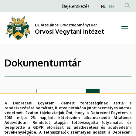
|
Ugrás
Anonim
Bejelentkezés
HU
EN
a
Felhasználói
Orvosi
tartalomra
fiók
DE Általános Orvostudományi Kar
Vegytani
Orvosi Vegytani Intézet
menüje
Intézet
Dokumentumtár
A Debreceni Egyetem kiemelt fontosságúnak tartja a
rendelkezésére bocsátott, illetve birtokába jutott személyes adatok
védelmét. Ezúton tájékoztatjuk Önt, hogy a Debreceni Egyetem a
Időrend
Kategória
2018. május 25. napjától kötelezően alkalmazandó Általános
Adatvédelmi Rendelet alapján felülvizsgálta folyamatait és
beépítette a GDPR előírásait az adatkezelési és adatvédelmi
tevékenységébe. A felhasználók személyes adatait a Debreceni