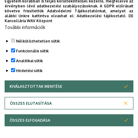
Egyetem korábban is teljes körültekintéssel kezelte, megfelelve az
érvényben lévő adatkezelési szabályozásoknak. A GDPR előírásait
követve frissítettük Adatvédelmi Tájékoztatónkat, amelyet az
alábbi linkre kattintva olvashat el:
Adatkezelési tájékoztató.
DE
Album is empty
Kancellária WAV Központ
További információk
Nélkülözhetetlen sütik
Funkcionális sütik
Analitikai sütik
Hirdetési sütik
KIVÁLASZTOTTAK MENTÉSE
WITHDRAW CONSENT
Adatvédelem
Adatvédelem
ÖSSZES ELUTASÍTÁSA
Technikai információk
ÖSSZES ELFOGADÁSA
Szerzői jog © 2026 Unideb