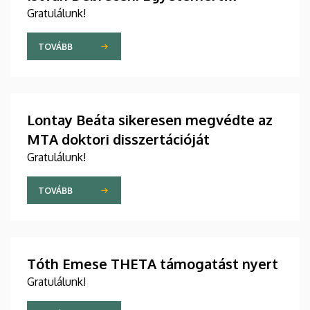
Alapítvány Kiválósági PhD Ösztöndíját
Gratulálunk!
TOVÁBB
Lontay Beáta sikeresen megvédte az
MTA doktori disszertációját
Gratulálunk!
TOVÁBB
Tóth Emese THETA támogatást nyert
Gratulálunk!