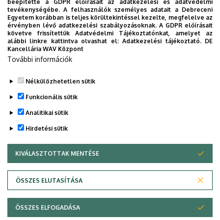
beépítette a GDPR előírásait az adatkezelési és adatvédelmi
tevékenységébe. A felhasználók személyes adatait a Debreceni
Egyetem korábban is teljes körültekintéssel kezelte, megfelelve az
Szervezeti Telefonkönyv
érvényben lévő adatkezelési szabályozásoknak. A GDPR előírásait
követve frissítettük Adatvédelmi Tájékoztatónkat, amelyet az
alábbi linkre kattintva olvashat el:
Adatkezelési tájékoztató.
DE
Kancellária WAV Központ
További információk
UD Telefonkönyv
Nélkülözhetetlen sütik
Funkcionális sütik
Analitikai sütik
Hirdetési sütik
KIVÁLASZTOTTAK MENTÉSE
WITHDRAW CONSENT
Adatvédelem
Adatvédelem
ÖSSZES ELUTASÍTÁSA
Technikai információk
ÖSSZES ELFOGADÁSA
Szerzői jog © 2026 Unideb