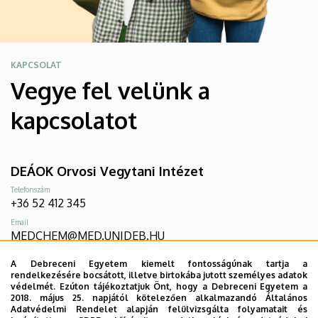
KAPCSOLAT
Vegye fel velünk a
kapcsolatot
DEÁOK Orvosi Vegytani Intézet
Telefonszám
+36 52 412 345
Email
MEDCHEM@MED.UNIDEB.HU
Cím
A Debreceni Egyetem kiemelt fontosságúnak tartja a
4032 Debrecen, Egyetem tér 1. Élettudományi labor épület
rendelkezésére bocsátott, illetve birtokába jutott személyes adatok
3. fésű
védelmét. Ezúton tájékoztatjuk Önt, hogy a Debreceni Egyetem a
2018. május 25. napjától kötelezően alkalmazandó Általános
Adatvédelmi Rendelet alapján felülvizsgálta folyamatait és