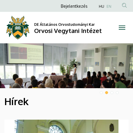
Orvosi
Anonim
Bejelentkezés
HU
EN
Felhasználói
Vegytani
fiók
DE Általános Orvostudományi Kar
Intézet
Orvosi Vegytani Intézet
menüje
DIAVETÍTÉS
Hírek
HÍREK